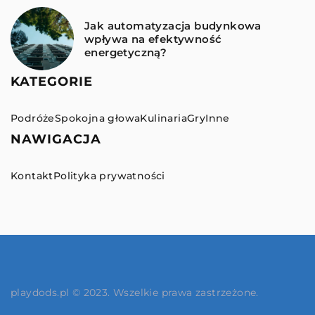
Jak automatyzacja budynkowa
wpływa na efektywność
energetyczną?
KATEGORIE
Podróże
Spokojna głowa
Kulinaria
Gry
Inne
NAWIGACJA
Kontakt
Polityka prywatności
playdods.pl © 2023. Wszelkie prawa zastrzeżone.