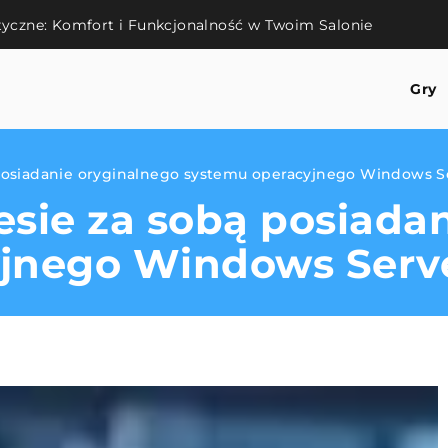
tyczne: Komfort i Funkcjonalność w Twoim Salonie
Gry
ą posiadanie oryginalnego systemu operacyjnego Windows S
iesie za sobą posiada
yjnego Windows Serv