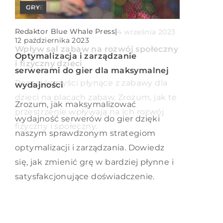
INNE
GRY
Redaktor Blue Whale Press
|
11 marca 2024
Redaktor Blue Whale Press
|
Redaktor Blue Whale Press
|
4 września 2023
Jak wybrać optymalną platformę dla
12 października 2023
sklepu internetowego: przegląd
Wpływ sal zabaw na rozwój społeczny
Optymalizacja i zarządzanie
możliwości
i fizyczny dzieci
serwerami do gier dla maksymalnej
Przedstawiamy przegląd opcji
Poznaj korzyści płynące z zabawy dla
wydajności
dostępnych dla właścicieli sklepów
dzieci na placach zabaw. Zrozum, jak te
Zrozum, jak maksymalizować
online, aby pomóc wybrać najbardziej
przestrzenie wpływają na ich rozwój
wydajność serwerów do gier dzięki
odpowiednią platformę handlową dla
fizyczny i społeczny.
naszym sprawdzonym strategiom
swoich potrzeb.
optymalizacji i zarządzania. Dowiedz
się, jak zmienić grę w bardziej płynne i
satysfakcjonujące doświadczenie.