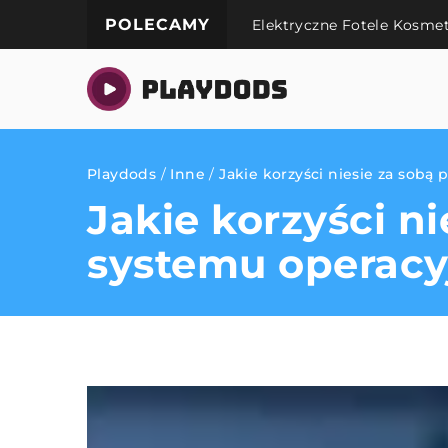
POLECAMY
Elektryczne Fotele Kosme
Playdods
/
Inne
/
Jakie korzyści niesie za sob
Jakie korzyści n
systemu operac