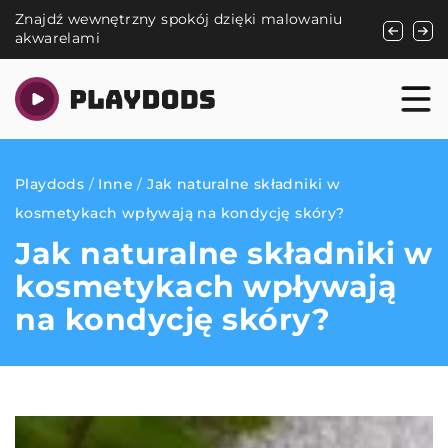
ęki malowaniu
Jak wybrać odpowiedni toner do drukarki –
praktyczne porady
Playdods
/
Inne
/
Jak naturalne składniki w
kosmetykach wpływają na kondycję skóry?
Jak naturalne składniki w
kosmetykach wpływają
na kondycję skóry?