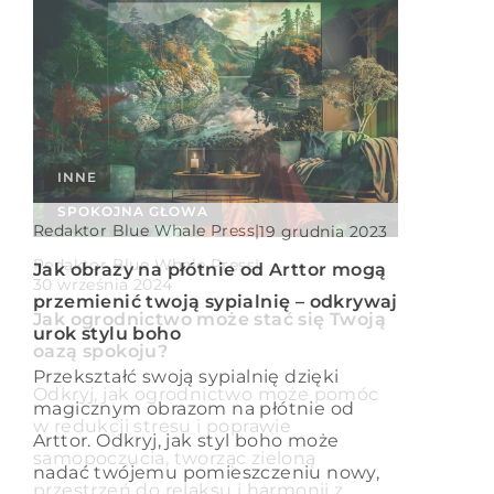
INNE
Redaktor Blue Whale Press
|
4 sierpnia 2024
INNE
SPOKOJNA GŁOWA
Bezpieczeństwo w nowoczesnym
Redaktor Blue Whale Press
|
19 grudnia 2023
świecie – jak skuteczne systemy
Redaktor Blue Whale Press
|
Jak obrazy na płótnie od Arttor mogą
alarmowe i monitoring chronią nasze
30 września 2024
przemienić twoją sypialnię – odkrywaj
mienie
Jak ogrodnictwo może stać się Twoją
urok stylu boho
oazą spokoju?
Dowiedz się, jak innowacyjne systemy
Przekształć swoją sypialnię dzięki
alarmowe i technologia monitoringu
Odkryj, jak ogrodnictwo może pomóc
magicznym obrazom na płótnie od
zapewniają bezpieczeństwo naszego
w redukcji stresu i poprawie
Arttor. Odkryj, jak styl boho może
mienia, przeciwdziałając potencjalnym
samopoczucia, tworząc zieloną
nadać twójemu pomieszczeniu nowy,
zagrożeniom.
przestrzeń do relaksu i harmonii z