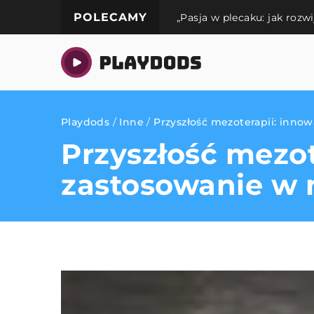
POLECAMY
„Pasja w plecaku: jak rozw
Playdods
/
Inne
/
Przyszłość mezoterapii: innow
Przyszłość mezot
zastosowanie w 