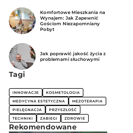
Komfortowe Mieszkania na
Wynajem: Jak Zapewnić
Gościom Niezapomniany
Pobyt
Jak poprawić jakość życia z
problemami słuchowymi
Tagi
INNOWACJE
KOSMETOLOGIA
MEDYCYNA ESTETYCZNA
MEZOTERAPIA
PIELĘGNACJA
PRZYSZŁOŚĆ
TECHNIKI
ZABIEGI
ZDROWIE
Rekomendowane