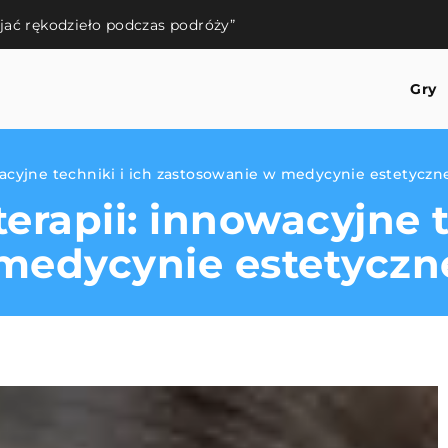
ijać rękodzieło podczas podróży”
Gry
acyjne techniki i ich zastosowanie w medycynie estetyczn
erapii: innowacyjne t
medycynie estetyczn