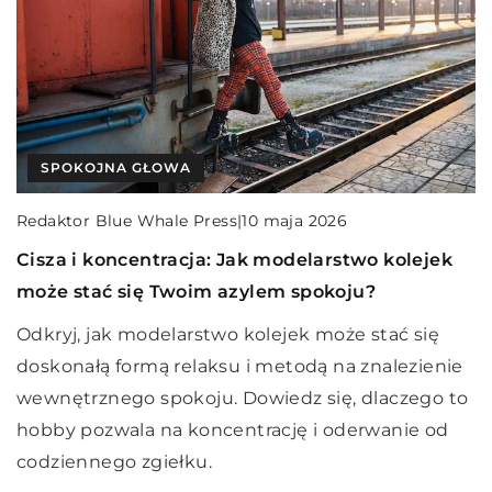
INNE
SPOKOJNA GŁOWA
INNE
Redaktor Blue Whale Press
|
Redaktor Blue Whale Press
|
1 sierpnia 2023
10 maja 2026
Redaktor Blue Whale Press
|
13 stycznia 2024
Jak system workflow JobRouter może
Cisza i koncentracja: Jak modelarstwo kolejek
Jak wybrać odpowiednie pomoce dla osób
optymalizować proces oceny okresowej
może stać się Twoim azylem spokoju?
starszych i niepełnosprawnych – poradnik dla
pracowników w Twojej firmie
opiekunów
Odkryj, jak modelarstwo kolejek może stać się
Odkryj, jak system workflow JobRouter może
doskonałą formą relaksu i metodą na znalezienie
Poznaj kluczowe kryteria wyboru pomocy dla
usprawnić proces oceny okresowej pracowników
wewnętrznego spokoju. Dowiedz się, dlaczego to
seniorów i osób niepełnosprawnych, aby ułatwić
w Twojej firmie, zmniejszając biurokrację i
hobby pozwala na koncentrację i oderwanie od
codzienną opiekę i poprawić jakość ich życia.
zwiększając wydajność.
codziennego zgiełku.