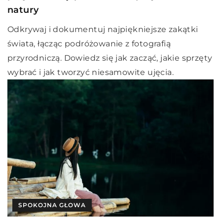
natury
Odkrywaj i dokumentuj najpiękniejsze zakątki
świata, łącząc podróżowanie z fotografią
przyrodniczą. Dowiedz się jak zacząć, jakie sprzęty
wybrać i jak tworzyć niesamowite ujęcia.
SPOKOJNA GŁOWA