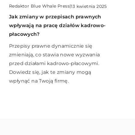
Redaktor Blue Whale Press
|
9 czerwca 2024
Redaktor Blue Whale Press
|
13 kwietnia 2025
Redaktor Blue Whale Press
|
10 września 2024
Jak personalizowane słoiczki z
Jak zmiany w przepisach prawnych
Jak wybrać najbardziej opłacalne
miodem mogą stać się idealnym
wpływają na pracę działów kadrowo-
ubezpieczenie dla swojego
prezentem okolicznościowym?
płacowych?
samochodu?
Odkryj unikalny sposób na
Przepisy prawne dynamicznie się
Porozmawiajmy o wyborze
podarowanie czegoś wyjątkowego:
zmieniają, co stawia nowe wyzwania
najkorzystniejszego ubezpieczenia
personalizowane słoiczki z miodem.
przed działami kadrowo-płacowymi.
samochodowego. Dowiedz się, co
Idealne na każdą okazję, od urodzin po
Dowiedz się, jak te zmiany mogą
powinieneś wziąć pod uwagę, aby
święta.
wpłynąć na Twoją firmę.
korzystnie zabezpieczyć swój
samochód, nie przepłacając przy tym.