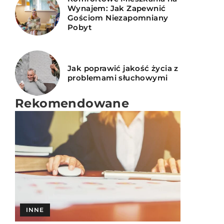
Wynajem: Jak Zapewnić
Gościom Niezapomniany
Pobyt
Jak poprawić jakość życia z
problemami słuchowymi
Rekomendowane
KULINARIA
INNE
SPOKOJNA GŁOWA