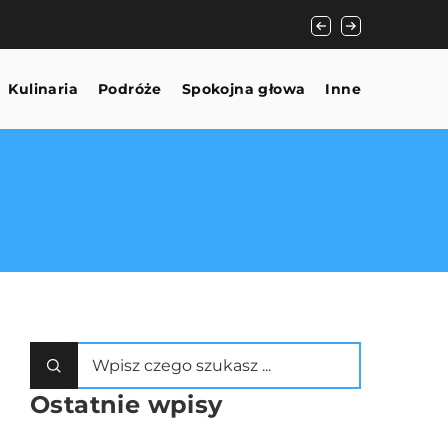
Jak coboty rewoluc
Kulinaria
Podróże
Spokojna głowa
Inne
Ostatnie wpisy