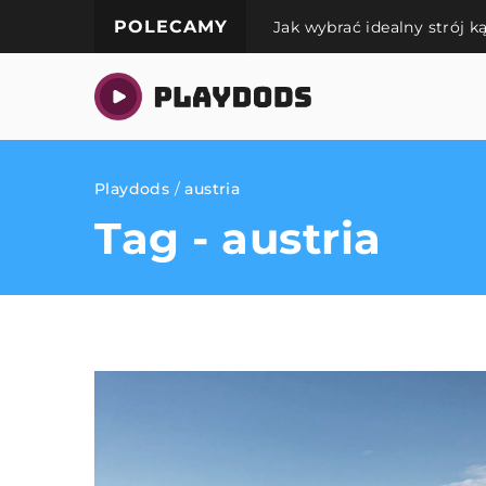
POLECAMY
Jak wybrać idealny strój k
Playdods
/
austria
Tag - austria