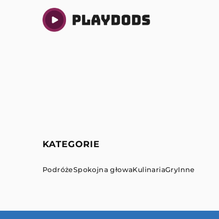
KATEGORIE
Podróże
Spokojna głowa
Kulinaria
Gry
Inne