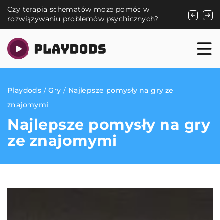
może pomóc w
Jak technologia smart lock ułatwia za
w psychicznych?
dostępem w hotelach i firmach?
Playdods
/
Gry
/
Najlepsze pomysły na gry ze
znajomymi
Najlepsze pomysły na gry
ze znajomymi