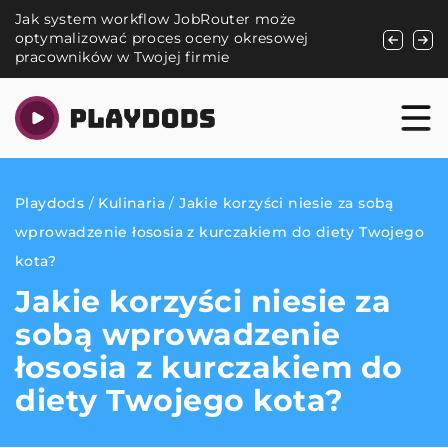
Jak system workflow JobRouter może
Romantycz
optymalizować proces oceny okresowej
z drugą p
pracowników w Twojej firmie
Playdods
/
Kulinaria
/
Jakie korzyści niesie za sobą
wprowadzenie łososia z kurczakiem do diety Twojego
kota?
Jakie korzyści niesie za
sobą wprowadzenie
łososia z kurczakiem do
diety Twojego kota?