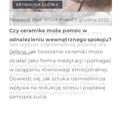
SPOKOJNA GŁOWA
Redaktor Blue Whale Press
|
18 lipca 2024
INNE
Redaktor Blue Whale Press
|
15 grudnia 2025
Znajdowanie harmonii poprzez
modelarstwo i budowanie miniatur
Czy ceramika może pomóc w
Redaktor Blue Whale Press
|
15 lipca 2023
odnalezieniu wewnętrznego spokoju?
Odkryj, jak pasja do modelarstwa i
Jak wybrać odpowiednią piżamę dla
budowy miniatur pomaga w osiąganiu
Odkryj, jak tworzenie ceramiki może
dziecka?
wewnętrznej równowagi. Przeczytaj i
działać jako forma medytacji i pomagać
Wybór odpowiedniej piżamy dla
poznaj terapeutyczne aspekty tego
w osiąganiu równowagi emocjonalnej.
dziecka? Komfort, bezpieczeństwo i
hobby.
Dowiedz się, jak sztuka rzemieślnicza
styl to kluczowe elementy. Odkryj jak
wpływa na redukcję stresu i poprawę
dokonać najlepszego wyboru!
samopoczucia.