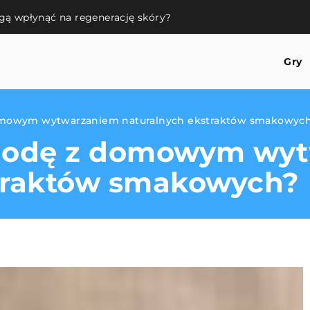
gą wpłynąć na regenerację skóry?
Gry
domowym wytwarzaniem naturalnych ekstraktów smakowyc
ygodę z domowym wy
traktów smakowych?