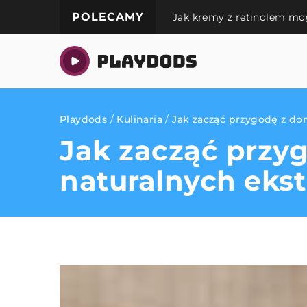
POLECAMY
Jak kremy z retinolem mo
Playdods
/
Kulinaria
/
Jak zacząć przygodę z 
Jak zacząć prz
naturalnych eks