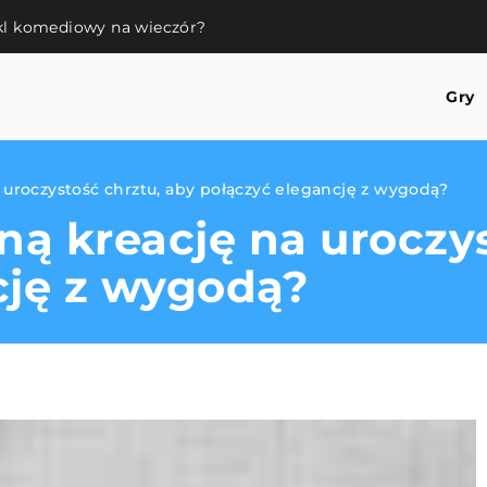
akl komediowy na wieczór?
Gry
 uroczystość chrztu, aby połączyć elegancję z wygodą?
ną kreację na uroczys
cję z wygodą?