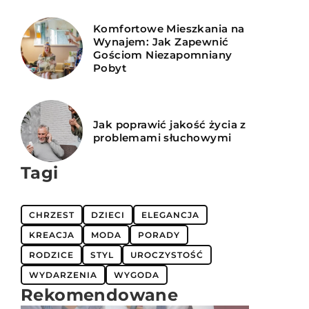
Komfortowe Mieszkania na
Wynajem: Jak Zapewnić
Gościom Niezapomniany
Pobyt
Jak poprawić jakość życia z
problemami słuchowymi
Tagi
CHRZEST
DZIECI
ELEGANCJA
KREACJA
MODA
PORADY
RODZICE
STYL
UROCZYSTOŚĆ
WYDARZENIA
WYGODA
Rekomendowane