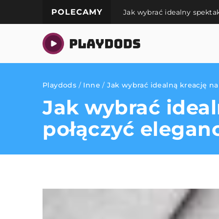
POLECAMY
Jak wybrać idealny spekt
Playdods
/
Inne
/
Jak wybrać idealną kreację na
Jak wybrać ideal
połączyć elegan