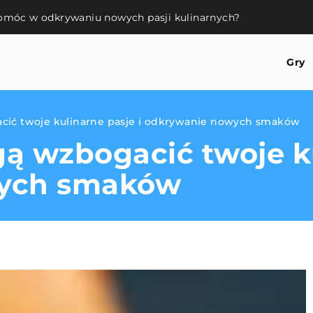
omóc w odkrywaniu nowych pasji kulinarnych?
Gry
cić twoje kulinarne pasje i odkrywanie nowych smaków
ą wzbogacić twoje ku
wych smaków