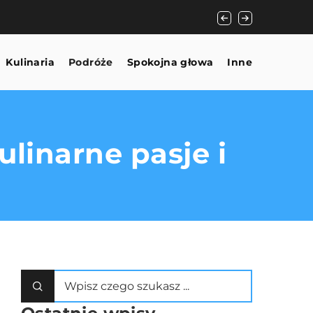
Jak nowoczesne tec
Kulinaria
Podróże
Spokojna głowa
Inne
linarne pasje i