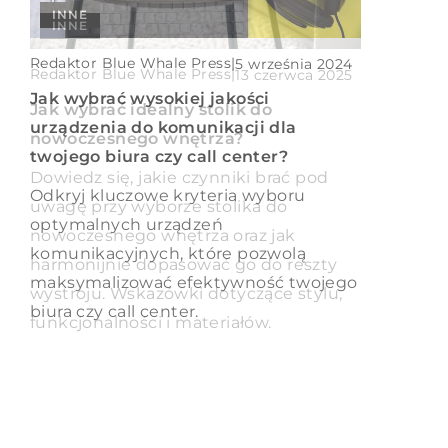
INNE
SPOKOJNA GŁOWA
INNE
Redaktor Blue Whale Press
|
playdods
|
5 września 2024
29 marca 2023
Redaktor Blue Whale Press
|
13 czerwca 2025
Jak wybrać wysokiej jakości
Zmęczenie nie daje spokoju?
Jak wybrać idealny stolik do
urządzenia do komunikacji dla
Sprawdź, jak temu zaradzić!
nowoczesnego wnętrza?
twojego biura czy call center?
Nasze życie często toczy się w tak
Dowiedz się, jakie czynniki brać pod
Odkryj kluczowe kryteria wyboru
zawrotnym tempie, że w pewnym
uwagę przy wyborze stolika do
optymalnych urządzeń
momencie sami przestajemy za nim
nowoczesnego wnętrza oraz jak
komunikacyjnych, które pozwolą
nadążać. Każdego dnia […]
harmonijnie dopasować go do reszty
maksymalizować efektywność twojego
wystroju. Wskazówki dotyczące stylu,
biura czy call center.
funkcjonalności i materiałów.