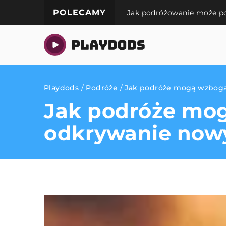
POLECAMY
Jak podróżowanie może p
Playdods
/
Podróże
/
Jak podróże mogą wzboga
Jak podróże mog
odkrywanie no