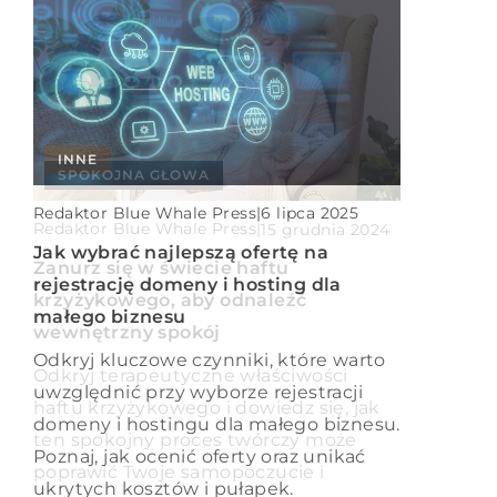
INNE
SPOKOJNA GŁOWA
Redaktor Blue Whale Press
|
6 lipca 2025
INNE
Redaktor Blue Whale Press
|
15 grudnia 2024
Jak wybrać najlepszą ofertę na
Redaktor Blue Whale Press
|
20 marca 2025
Zanurz się w świecie haftu
rejestrację domeny i hosting dla
krzyżykowego, aby odnaleźć
Jak dobrać idealne obuwie do
małego biznesu
wewnętrzny spokój
biegania na różne nawierzchnie?
Odkryj kluczowe czynniki, które warto
Odkryj terapeutyczne właściwości
Dowiedz się, jak wybrać odpowiednie
uwzględnić przy wyborze rejestracji
haftu krzyżykowego i dowiedz się, jak
buty do biegania, które sprawdzą się na
domeny i hostingu dla małego biznesu.
ten spokojny proces twórczy może
różnorodnych nawierzchniach,
Poznaj, jak ocenić oferty oraz unikać
poprawić Twoje samopoczucie i
zapewniając komfort i wsparcie
ukrytych kosztów i pułapek.