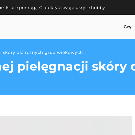
jne, które pomogą Ci odkryć swoje ukryte hobby
Gry
ji skóry dla różnych grup wiekowych
ej pielęgnacji skóry 