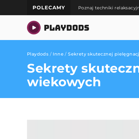
POLECAMY
Poznaj techniki relaksacy
Playdods
/
Inne
/
Sekrety skutecznej pielęgnac
Sekrety skuteczn
wiekowych