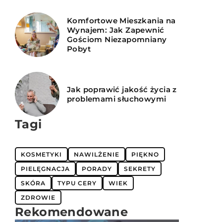
Komfortowe Mieszkania na
Wynajem: Jak Zapewnić
Gościom Niezapomniany
Pobyt
Jak poprawić jakość życia z
problemami słuchowymi
Tagi
KOSMETYKI
NAWILŻENIE
PIĘKNO
PIELĘGNACJA
PORADY
SEKRETY
SKÓRA
TYPU CERY
WIEK
ZDROWIE
Rekomendowane