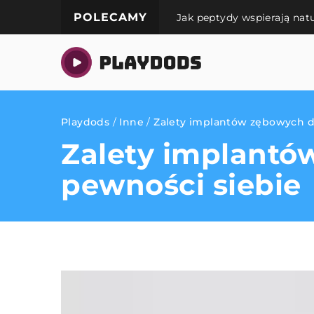
POLECAMY
Jak peptydy wspierają nat
Playdods
/
Inne
/
Zalety implantów zębowych dl
Zalety implantów
pewności siebie