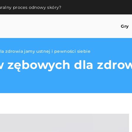
uralny proces odnowy skóry?
Gry
a zdrowia jamy ustnej i pewności siebie
 zębowych dla zdrowi