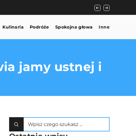
Jak wybrać idealne 
Kulinaria
Podróże
Spokojna głowa
Inne
a jamy ustnej i