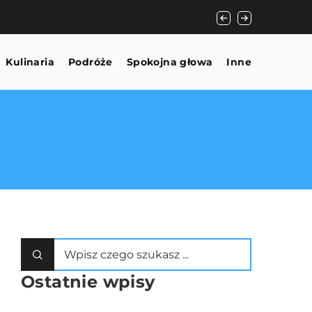
Zrównoważone zasto
Kulinaria
Podróże
Spokojna głowa
Inne
Ostatnie wpisy