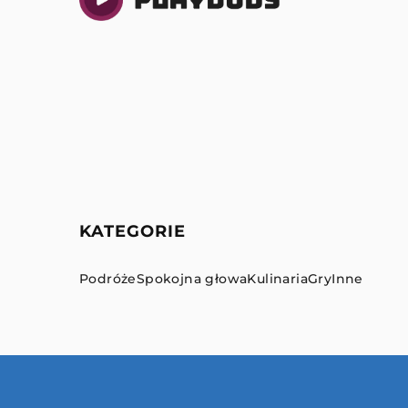
KATEGORIE
Podróże
Spokojna głowa
Kulinaria
Gry
Inne