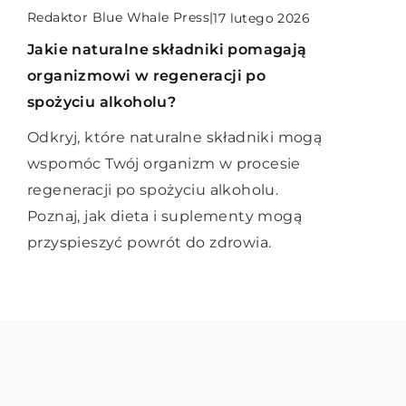
Redaktor Blue Whale Press
|
17 lutego 2026
Redaktor Blue Whale Press
|
Jak prawidłowo zbilansować dietę
24 maja 2023
dziecka za pomocą smacznych i
Jakie naturalne składniki pomagają
Podróże i odkrywanie świata: Jak
zdrowych przekąsek?
organizmowi w regeneracji po
czerpać radość z podróży i
spożyciu alkoholu?
poznawania nowych kultur?
Dowiedz się, jak przygotować zdrowe i
smaczne przekąski dla dziecka, które
Odkryj, które naturalne składniki mogą
Podróże są nie tylko sposobem na
pomogą utrzymać zbilansowaną dietę.
wspomóc Twój organizm w procesie
zwiedzanie pięknych miejsc, ale także
Przeczytaj nasze porady i sprawdź
regeneracji po spożyciu alkoholu.
okazją do poznawania różnorodnych
proste przepisy!
Poznaj, jak dieta i suplementy mogą
kultur i czerpania radości z nowych
przyspieszyć powrót do zdrowia.
doświadczeń.