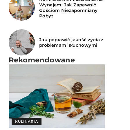
Wynajem: Jak Zapewnić
Gościom Niezapomniany
Pobyt
Jak poprawić jakość życia z
problemami słuchowymi
Rekomendowane
KULINARIA
KULINARIA
PODRÓŻE
Redaktor Blue Whale Press
|
15 lipca 2024