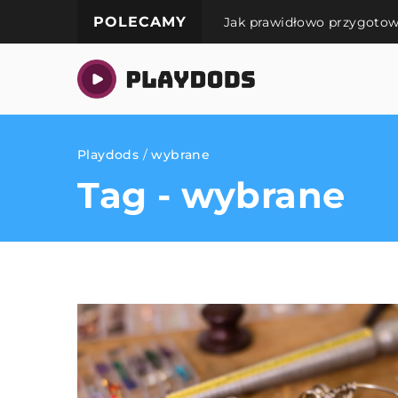
POLECAMY
Jak prawidłowo przygotow
Playdods
/
wybrane
Tag - wybrane