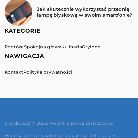
Jak skutecznie wykorzystać przednią
lampę błyskową w swoim smartfonie?
KATEGORIE
Podróże
Spokojna głowa
Kulinaria
Gry
Inne
NAWIGACJA
Kontakt
Polityka prywatności
playdods.pl © 2023. Wszelkie prawa zastrzeżone.
W ramach naszej witryny stosujemy pliki cookies.