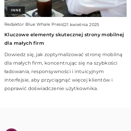
INNE
INNE
INNE
Redaktor Blue Whale Press
|
9 grudnia 2025
Redaktor Blue Whale Press
|
21 kwietnia 2025
Redaktor Blue Whale Press
|
2 grudnia 2025
Jak wybrać idealne studio fotograficzne do
Kluczowe elementy skutecznej strony mobilnej
Jak wybrać odpowiednią gwoździarkę do prac
swojego projektu?
dla małych firm
dekarskich?
Odkryj, na co zwrócić uwagę przy wyborze studia
Dowiedz się, jak zoptymalizować stronę mobilną
Dowiedz się, jakie czynniki warto wziąć pod
fotograficznego, aby Twoje zdjęcia spełniały
dla małych firm, koncentrując się na szybkości
uwagę przy wyborze gwoździarki do zadań
wszystkie oczekiwania. Poznaj najważniejsze
ładowania, responsywności i intuicyjnym
dekarskich. Porównaj różne typy urządzeń, ich
kryteria, dzięki którym Twój projekt stanie się
interfejsie, aby przyciągnąć więcej klientów i
funkcje oraz zastosowanie, aby znaleźć idealne
wyjątkowy.
poprawić doświadczenie użytkownika.
narzędzie dla siebie.