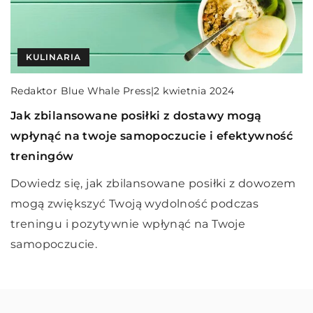
SPOKOJNA GŁOWA
KULINARIA
KULINARIA
Redaktor Blue Whale Press
Redaktor Blue Whale Press
Redaktor Blue Whale Press
|
|
|
21 maja 2024
2 kwietnia 2024
7 lutego 2025
Czy malowanie pejzaży pomaga odnaleźć
Jak zbilansowane posiłki z dostawy mogą
Kreatywne wykorzystanie sezonowych warzyw:
wewnętrzny spokój?
wpłynąć na twoje samopoczucie i efektywność
kulinarna przygoda w domowym zaciszu
treningów
Dowiedz się, jak malowanie pejzaży może
Odkryj nowe sposoby na wykorzystanie
przyczynić się do osiągnięcia wewnętrznego
Dowiedz się, jak zbilansowane posiłki z dowozem
sezonowych warzyw w kuchni, ciesz się ich
spokoju. Kreatywne wyrażanie przez sztukę i
mogą zwiększyć Twoją wydolność podczas
świeżością i różnorodnością smaków, tworząc
kontakt z naturą stają się drogą do harmonii.
treningu i pozytywnie wpłynąć na Twoje
wyjątkowe potrawy, które zachwycą Twoje
samopoczucie.
podniebienie i walory zdrowotne.