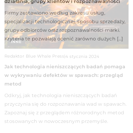
działania, grupy klientów i rozpoznawalności
Firmy zestawiono według zakresu usług,
specjalizacji technologicznej, sposobu sprzedaży,
INNE
grupy odbiorców oraz rozpoznawalności marki.
Kryteria te pozwalają ocenić zarówno dużych […]
Redaktor Blue Whale Press
|
10 stycznia 2026
INNE
Zalety trwałego oznakowania w instalacjach
Redaktor Blue Whale Press
|
4 stycznia 2024
energii odnawialnej
Jak technologia nieniszczących badań pomaga
Dowiedz się, jak trwałe oznakowanie może
w wykrywaniu defektów w spawach: przegląd
zwiększyć efektywność i bezpieczeństwo
metod
instalacji energii odnawialnej, jednocześnie
redukując koszty utrzymania.
Odkryj, jak technologia nieniszczących badań
przyczynia się do rozpoznawania wad w spawach.
Zapoznaj się z przeglądem różnorodnych metod
stosowanych w nowoczesnym przemyśle.