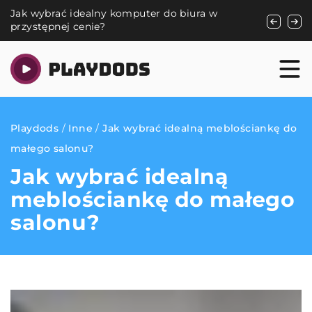
ter do biura w
Jakie korzyści niesie ze sobą ukrywani
wartościowych przedmiotów w domu
Playdods
/
Inne
/
Jak wybrać idealną meblościankę do
małego salonu?
Jak wybrać idealną
meblościankę do małego
salonu?