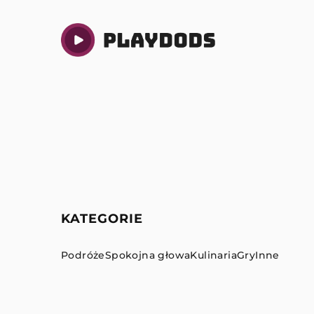
KATEGORIE
Podróże
Spokojna głowa
Kulinaria
Gry
Inne