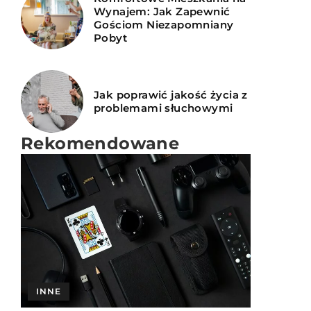
Wynajem: Jak Zapewnić
Gościom Niezapomniany
Pobyt
Jak poprawić jakość życia z
problemami słuchowymi
Rekomendowane
SPOKOJNA GŁOWA
INNE
INNE