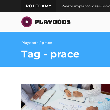
POLECAMY
Zalety implantów zębowych
Playdods
/
prace
Tag - prace