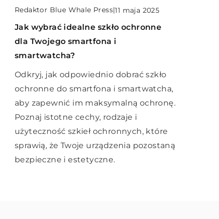
Redaktor Blue Whale Press
Redaktor Blue Whale Press
|
|
20 lipca 2026
Redaktor Blue Whale Press
|
11 maja 2025
7 października 2024
Komfortowe Mieszkania na Wynajem:
Jak wybrać idealne szkło ochronne
Jak skutecznie zabezpieczyć swoją
Jak Zapewnić Gościom
dla Twojego smartfona i
nieruchomość przed włamaniami?
Niezapomniany Pobyt
smartwatcha?
Dowiedz się, jakie kroki podjąć, aby
Dowiedz się, jak przygotować
Odkryj, jak odpowiednio dobrać szkło
skutecznie chronić swój dom przed
apartamenty pod wynajem, aby
ochronne do smartfona i smartwatcha,
włamywaczami. Poznaj najlepsze
przyciągnąć i zadowolić gości,
aby zapewnić im maksymalną ochronę.
praktyki zabezpieczania nieruchomości
zapewniając im wyjątkowy komfort i
Poznaj istotne cechy, rodzaje i
i zminimalizuj ryzyko kradzieży.
niezapomniane wrażenia. Poznaj
użyteczność szkieł ochronnych, które
sprawdzone strategie aranżacji wnętrz i
sprawią, że Twoje urządzenia pozostaną
obsługi klienta.
bezpieczne i estetyczne.