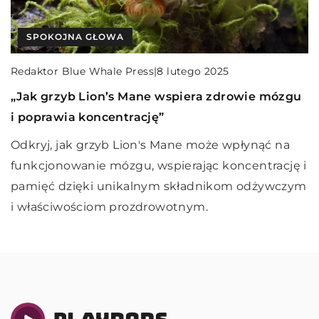
SPOKOJNA GŁOWA
INNE
SPOKOJNA GŁOWA
Redaktor Blue Whale Press
Redaktor Blue Whale Press
|
|
Redaktor Blue Whale Press
|
8 lutego 2025
11 grudnia 2025
19 czerwca 2023
„Jak grzyb Lion’s Mane wspiera zdrowie mózgu
Jakie korzyści przynosi automatyzacja procesu
Jak zachować spokojną głowę podczas sesji
i poprawia koncentrację”
dostawy paczek dla e-commerce?
egzaminacyjnej na studiach?
Odkryj, jak grzyb Lion's Mane może wpłynąć na
Dowiedz się, jak automatyzacja dostaw paczek
W tym artykule przedstawimy kilka skutecznych
funkcjonowanie mózgu, wspierając koncentrację i
może zrewolucjonizować Twój biznes e-
strategii, które pomogą Ci utrzymać spokój i
pamięć dzięki unikalnym składnikom odżywczym
commerce, zwiększając efektywność i
koncentrację podczas sesji egzaminacyjnej na
i właściwościom prozdrowotnym.
oszczędności.
studiach.