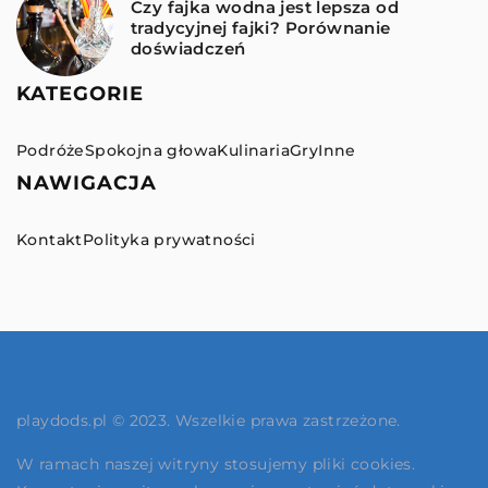
Czy fajka wodna jest lepsza od
tradycyjnej fajki? Porównanie
doświadczeń
KATEGORIE
Podróże
Spokojna głowa
Kulinaria
Gry
Inne
NAWIGACJA
Kontakt
Polityka prywatności
playdods.pl © 2023. Wszelkie prawa zastrzeżone.
W ramach naszej witryny stosujemy pliki cookies.