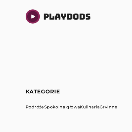
KATEGORIE
Podróże
Spokojna głowa
Kulinaria
Gry
Inne