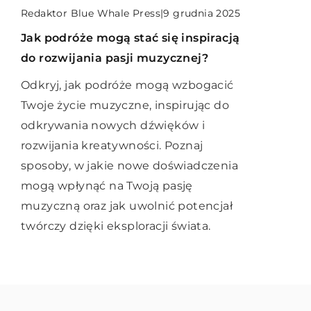
Redaktor Blue Whale Press
|
Redaktor Blue Whale Press
|
9 grudnia 2025
playdods
|
29 marca 2023
13 października 2023
Jak podróże mogą stać się inspiracją
Kombucha – w czym tkwi sekret jej
Jak inteligentne instalacje mogą
do rozwijania pasji muzycznej?
smaku? Sprawdź, jak samemu ją
przyczynić się do oszczędności
zrobić
Odkryj, jak podróże mogą wzbogacić
energii w twoim domu?
Twoje życie muzyczne, inspirując do
Kombucha to gazowany słodko-
Dowiedz się, jak za pomocą
odkrywania nowych dźwięków i
kwaśny napój na bazie herbaty. Wiele
inteligentnych instalacji można
rozwijania kreatywności. Poznaj
osób twierdzi, że łagodzi różne
zoptymalizować zużycie energii w
sposoby, w jakie nowe doświadczenia
problemy zdrowotne lub im zapobiega.
domu, co przekłada się na realne
mogą wpłynąć na Twoją pasję
Historia […]
oszczędności.
muzyczną oraz jak uwolnić potencjał
twórczy dzięki eksploracji świata.