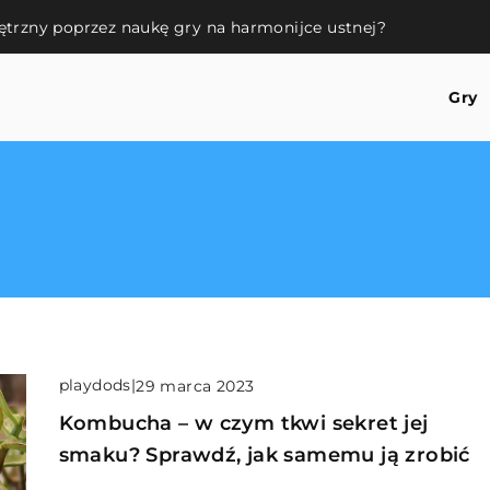
ętrzny poprzez naukę gry na harmonijce ustnej?
Gry
playdods
|
29 marca 2023
Kombucha – w czym tkwi sekret jej
smaku? Sprawdź, jak samemu ją zrobić