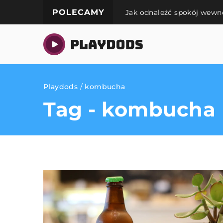
POLECAMY
Jak odnaleźć spokój wewn
Playdods
/
kombucha
Tag - kombucha