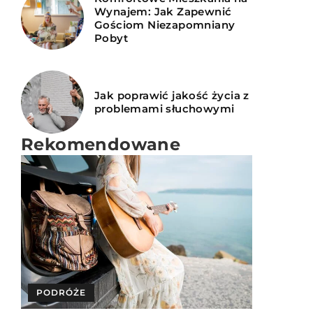
Wynajem: Jak Zapewnić
Gościom Niezapomniany
Pobyt
Jak poprawić jakość życia z
problemami słuchowymi
Rekomendowane
PODRÓŻE
INNE
KULINARIA