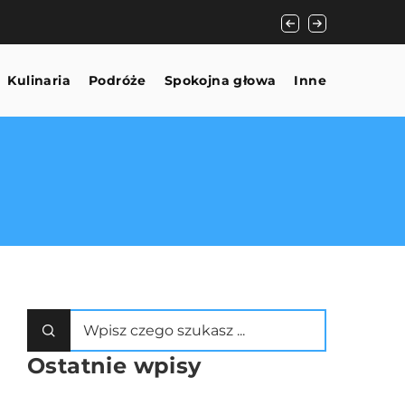
Jakie korzyści prz
Kulinaria
Podróże
Spokojna głowa
Inne
Ostatnie wpisy