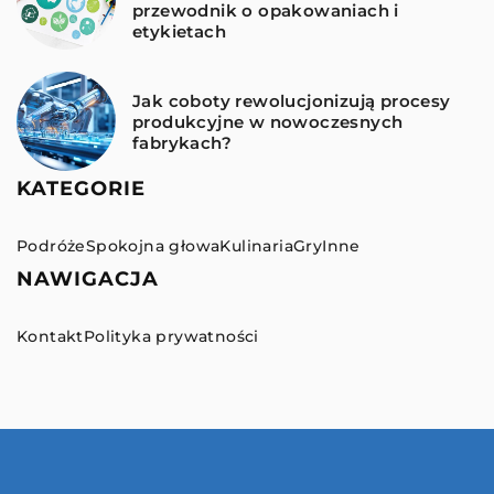
przewodnik o opakowaniach i
etykietach
Jak coboty rewolucjonizują procesy
produkcyjne w nowoczesnych
fabrykach?
KATEGORIE
Podróże
Spokojna głowa
Kulinaria
Gry
Inne
NAWIGACJA
Kontakt
Polityka prywatności