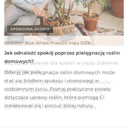
SPOKOJNA GŁOWA
INNE
INNE
Redaktor Blue Whale Press
|
Redaktor Blue Whale Press
|
10 maja 2026
20 września 2023
Redaktor Blue Whale Press
|
Jak odnaleźć spokój poprzez pielęgnację roślin
Optymalizacja procesów logistycznych dzięki
15 lipca 2023
domowych?
zaawansowanym systemom transportowym
Najlepsze ubrania dla kobiet w ciąży: Sukienki
dla ciężarnych
Odkryj, jak pielęgnacja roślin domowych może
Przekonaj się, jak zaawansowane systemy
stać się źródłem spokoju i równowagi w
transportowe mogą wpłynąć na optymalizację
Sukienka dla ciężarnej — idealne ubranie dla
codziennym życiu. Poznaj praktyczne porady
procesów logistycznych, zwiększając wydajność i
kobiet w ciąży, zapewniające komfort, styl i
dotyczące uprawy roślin, które pomogą Ci
obniżając koszty działania.
swobodę ruchów. Odkryj, dlaczego warto
zrelaksować się i poczuć bliżej natury.
zainwestować w tę funkcjonalną opcję.