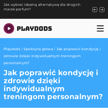
Jak wybrać idealną alternatywę dla drogich
Piżama Ma
marek perfum?
warto?
Playdods
/
Spokojna głowa
/
Jak poprawić kondycję i
zdrowie dzięki indywidualnym treningom
personalnym?
Jak poprawić kondycję i
zdrowie dzięki
indywidualnym
treningom personalnym?