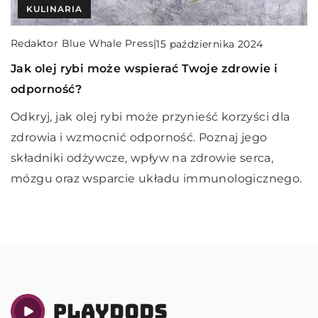
INNE
SPOKOJNA GŁOWA
KULINARIA
Redaktor Blue Whale Press
|
Redaktor Blue Whale Press
|
13 października 2023
14 sierpnia 2025
Redaktor Blue Whale Press
|
15 października 2024
Jak inteligentne instalacje mogą przyczynić się
Magia szydełkowania: jak ręczne tworzenie
Jak olej rybi może wspierać Twoje zdrowie i
do oszczędności energii w twoim domu?
może uspokoić umysł i rozwijać kreatywność
odporność?
Dowiedz się, jak za pomocą inteligentnych
Odkryj, jak szydełkowanie może stać się formą
Odkryj, jak olej rybi może przynieść korzyści dla
instalacji można zoptymalizować zużycie energii
medytacji, wspierać rozwój kreatywności i
zdrowia i wzmocnić odporność. Poznaj jego
w domu, co przekłada się na realne oszczędności.
poprawiać samopoczucie. Poznaj techniki, które
składniki odżywcze, wpływ na zdrowie serca,
pomagają zrelaksować się i utrzymać umysł w
mózgu oraz wsparcie układu immunologicznego.
dobrej kondycji.