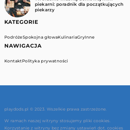
piekarni: poradnik dla początkujących
piekarzy
KATEGORIE
Podróże
Spokojna głowa
Kulinaria
Gry
Inne
NAWIGACJA
Kontakt
Polityka prywatności
playdods.pl © 2023. Wszelkie prawa zastrzeżone.
W ramach naszej witryny stosujemy pliki cookies.
Korzystanie z witryny bez zmiany ustawień dot. cookies