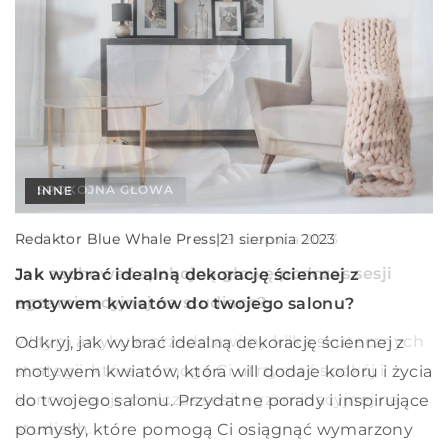
KULINARIA
SPOKOJNA GŁOWA
INNE
Redaktor Blue Whale Press
|
Redaktor Blue Whale Press
|
Redaktor Blue Whale Press
|
20 lutego 2025
19 czerwca 2023
21 sierpnia 2023
Jak dieta ketogeniczna może wpłynąć na Twoje
Jak zachować spokojną głowę podczas sesji
Jak wybrać idealną dekorację ściennej z
samopoczucie?
egzaminacyjnej na studiach?
motywem kwiatów do twojego salonu?
Dowiedz się, jak dieta ketogeniczna może
W tym artykule przedstawimy kilka skutecznych
Odkryj, jak wybrać idealną dekorację ściennej z
poprawić Twoje samopoczucie, wpływając na
strategii, które pomogą Ci utrzymać spokój i
motywem kwiatów, która will dodaje koloru i życia
poziom energii i koncentrację. Odkryj korzyści
koncentrację podczas sesji egzaminacyjnej na
do twojego salonu. Przydatne porady i inspirujące
zdrowotne oraz potencjalne wyzwania związane z
studiach.
pomysły, które pomogą Ci osiągnąć wymarzony