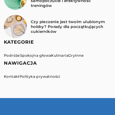
samopoczucie i efektywność
treningów
Czy pieczenie jest twoim ulubionym
hobby? Porady dla początkujących
cukierników
KATEGORIE
Podróże
Spokojna głowa
Kulinaria
Gry
Inne
NAWIGACJA
Kontakt
Polityka prywatności