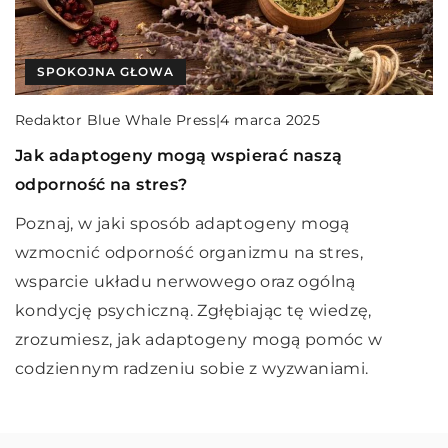
INNE
INNE
SPOKOJNA GŁOWA
Redaktor Blue Whale Press
|
11 października 2025
Redaktor Blue Whale Press
|
11 maja 2025
Redaktor Blue Whale Press
|
4 marca 2025
Jak wybrać idealną maszynę do szycia na start:
Jak wybrać idealne szkło ochronne dla Twojego
Jak adaptogeny mogą wspierać naszą
Porady dla hobbystów i pasjonatów szycia
smartfona i smartwatcha?
odporność na stres?
Czy jesteś miłośnikiem szycia, który szuka
Odkryj, jak odpowiednio dobrać szkło ochronne
Poznaj, w jaki sposób adaptogeny mogą
odpowiedniej maszyny na początek swojej
do smartfona i smartwatcha, aby zapewnić im
wzmocnić odporność organizmu na stres,
przygody? Odkryj, na co zwrócić uwagę przy
maksymalną ochronę. Poznaj istotne cechy,
wsparcie układu nerwowego oraz ogólną
wyborze maszyny do szycia, biorąc pod uwagę
rodzaje i użyteczność szkieł ochronnych, które
kondycję psychiczną. Zgłębiając tę wiedzę,
funkcje, budżet i poziom zaawansowania.
sprawią, że Twoje urządzenia pozostaną
zrozumiesz, jak adaptogeny mogą pomóc w
bezpieczne i estetyczne.
codziennym radzeniu sobie z wyzwaniami.