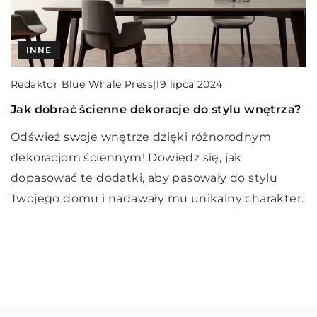
INNE
INNE
INNE
Redaktor Blue Whale Press
|
Redaktor Blue Whale Press
Redaktor Blue Whale Press
|
|
9 marca 2024
2 września 2025
19 lipca 2024
Jak optymalizować wydajność i niezawodność
Jakie korzyści płyną z wyboru elastycznego
Jak dobrać ścienne dekoracje do stylu wnętrza?
maszyn CNC poprzez profesjonalny serwis?
planu komórkowego bez długoterminowej
Odśwież swoje wnętrze dzięki różnorodnym
umowy?
Odkryj, jak profesjonalna obsługa i regularne
dekoracjom ściennym! Dowiedz się, jak
serwisowanie maszyn CNC pomaga zwiększyć ich
Odkryj zalety elastycznych planów komórkowych,
dopasować te dodatki, aby pasowały do stylu
wydajność oraz niezawodność, a tym samym
które pozwalają na swobodne zarządzanie
Twojego domu i nadawały mu unikalny charakter.
poprawia efektywność produkcji.
kosztami i dają możliwość dostosowania oferty do
własnych potrzeb bez długoterminowego
zobowiązania.