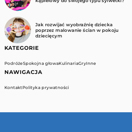
kąpielowy do swojego typu sylwetki?
Jak rozwijać wyobraźnię dziecka
poprzez malowanie ścian w pokoju
dziecięcym
KATEGORIE
Podróże
Spokojna głowa
Kulinaria
Gry
Inne
NAWIGACJA
Kontakt
Polityka prywatności