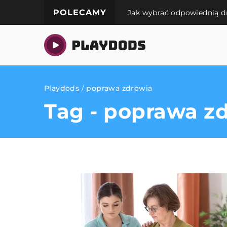
POLECAMY
Jak wybrać odpowiednią d
Playdods
/
poprawa zdrowia
Tag - poprawa z