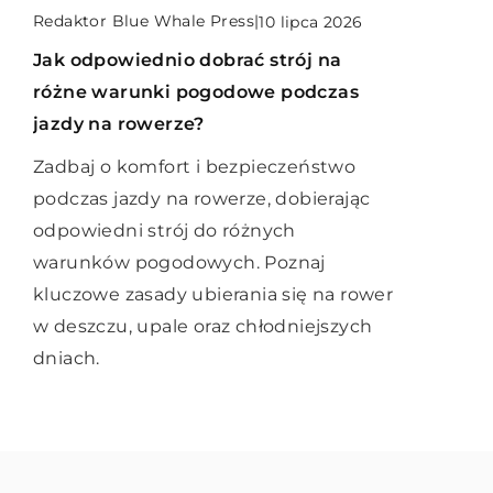
Redaktor Blue Whale Press
Redaktor Blue Whale Press
Redaktor Blue Whale Press
|
|
|
10 lutego 2025
10 lipca 2026
14 lutego 2025
Jak rozpoznać pierwsze objawy
Jak odpowiednio dobrać strój na
Najważniejsze cechy nowoczesnych
zmęczenia pracą i jak im
różne warunki pogodowe podczas
systemów monitoringu IP dla domów
przeciwdziałać?
jazdy na rowerze?
i firm
Odkryj skuteczne metody radzenia
Zadbaj o komfort i bezpieczeństwo
Dowiedz się, jakie cechy powinny
sobie z wypaleniem zawodowym, ucz
podczas jazdy na rowerze, dobierając
posiadać nowoczesne systemy
się rozpoznawać pierwsze sygnały
odpowiedni strój do różnych
monitoringu IP, aby zapewnić
zmęczenia oraz dowiedz się, jak
warunków pogodowych. Poznaj
bezpieczeństwo i kontrolę zarówno w
zapobiegać jego negatywnym
kluczowe zasady ubierania się na rower
domach, jak i w firmach. Odkryj
skutkom w codziennym życiu
w deszczu, upale oraz chłodniejszych
kluczowe technologie i funkcje, które
zawodowym.
dniach.
wpływają na ich efektywność.