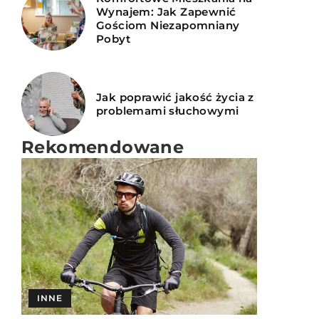
Wynajem: Jak Zapewnić
Gościom Niezapomniany
Pobyt
Jak poprawić jakość życia z
problemami słuchowymi
Rekomendowane
SPOKOJNA GŁOWA
INNE
INNE