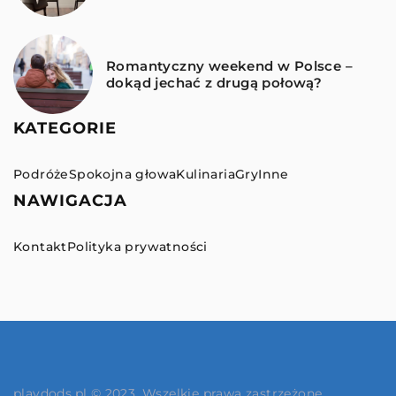
Romantyczny weekend w Polsce –
dokąd jechać z drugą połową?
KATEGORIE
Podróże
Spokojna głowa
Kulinaria
Gry
Inne
NAWIGACJA
Kontakt
Polityka prywatności
playdods.pl © 2023. Wszelkie prawa zastrzeżone.