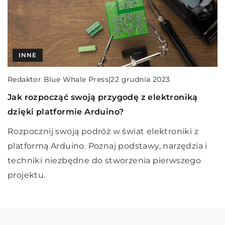
INNE
INNE
INNE
Redaktor Blue Whale Press
|
2 lipca 2026
Optymalizacja Procesów Biznesowych dzięki
Redaktor Blue Whale Press
|
22 grudnia 2023
Redaktor Blue Whale Press
|
8 września 2024
Power Platform
Jak rozpocząć swoją przygodę z elektroniką
Jak wielofunkcyjne urządzenia mogą ułatwić
Odkryj, jak narzędzia Power Platform mogą
dzięki platformie Arduino?
codzienne życie?
usprawnić operacje Twojej firmy i zwiększyć
Rozpocznij swoją podróż w świat elektroniki z
Odkryj, jak innowacyjne urządzenia
efektywność poprzez automatyzację procesów
platformą Arduino. Poznaj podstawy, narzędzia i
wielofunkcyjne mogą zrewolucjonizować i
biznesowych.
techniki niezbędne do stworzenia pierwszego
uprościć Twoje codzienne zadania, zwiększając
projektu.
efektywność i oszczędzając czas.