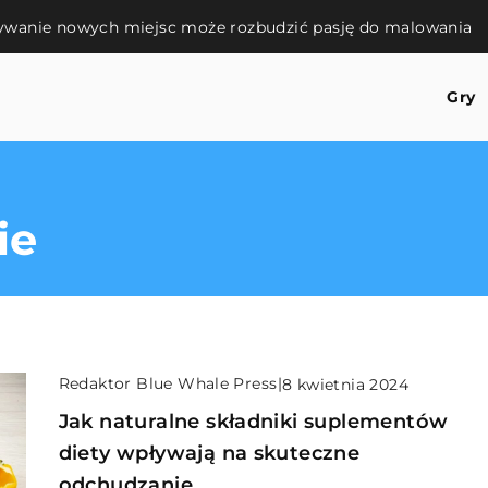
rywanie nowych miejsc może rozbudzić pasję do malowania
Gry
ie
Redaktor Blue Whale Press
|
8 kwietnia 2024
Jak naturalne składniki suplementów
diety wpływają na skuteczne
odchudzanie