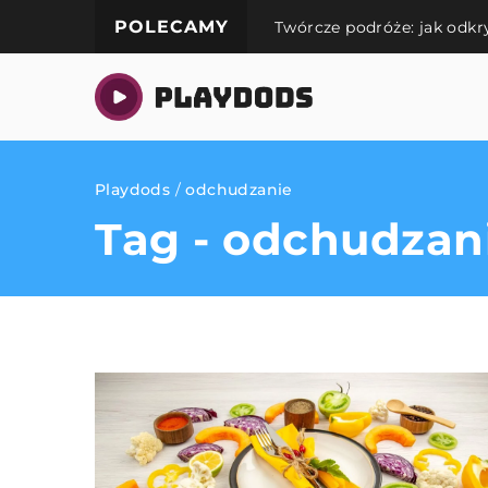
POLECAMY
Twórcze podróże: jak odk
Playdods
/
odchudzanie
Tag - odchudzan