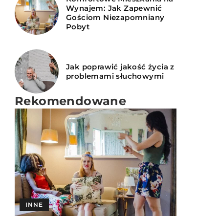
Wynajem: Jak Zapewnić
Gościom Niezapomniany
Pobyt
Jak poprawić jakość życia z
problemami słuchowymi
Rekomendowane
INNE
INNE
PODRÓŻE