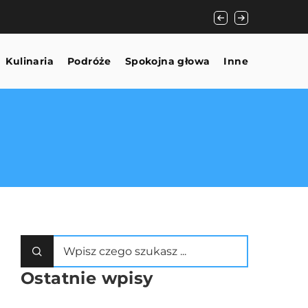
Jak adaptogeny mog
Kulinaria
Podróże
Spokojna głowa
Inne
Ostatnie wpisy