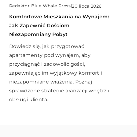
Redaktor Blue Whale Press
|
Redaktor Blue Whale Press
|
22 września 2023
20 lipca 2026
Redaktor Blue Whale Press
|
11 kwietnia 2025
Jak prawidłowo pielęgnować i
Komfortowe Mieszkania na Wynajem:
Twórcze odkrywanie świata: jak pasja
konserwować swój iPhone? Poradnik
Jak Zapewnić Gościom
rękodzielnicza może wzbogacić twoje
dla użytkowników
Niezapomniany Pobyt
podróże
Poznaj sprawdzone metody pielęgnacji
Dowiedz się, jak przygotować
Poznaj, jak hobby związane z
i konserwacji twojego iPhone'a.
apartamenty pod wynajem, aby
rękodziełem może przenieść Twoje
Dowiedz się, jak zachować jego
przyciągnąć i zadowolić gości,
podróże na wyższy poziom i wzbogacić
sprawność i wydajność na długie lata.
zapewniając im wyjątkowy komfort i
doświadczenia poprzez twórcze
niezapomniane wrażenia. Poznaj
eksplorowanie nowych miejsc.
sprawdzone strategie aranżacji wnętrz i
obsługi klienta.