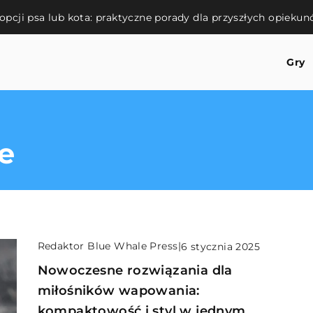
opcji psa lub kota: praktyczne porady dla przyszłych opieku
Gry
e
Redaktor Blue Whale Press
|
6 stycznia 2025
Nowoczesne rozwiązania dla
miłośników wapowania:
kompaktowość i styl w jednym