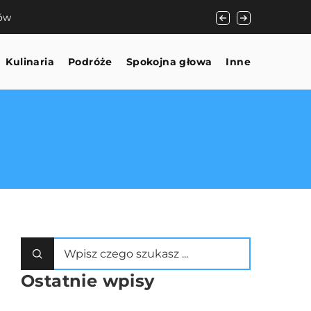
nów
Korzyści z zastoso
Kulinaria
Podróże
Spokojna głowa
Inne
Ostatnie wpisy