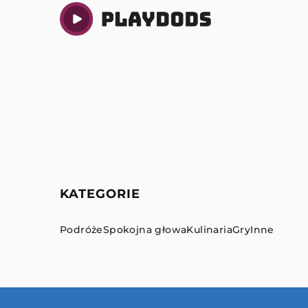
KATEGORIE
Podróże
Spokojna głowa
Kulinaria
Gry
Inne