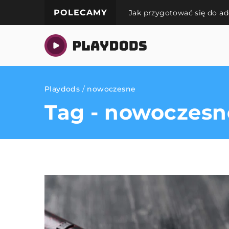
POLECAMY
aków
Jak przygotować się do ad
Playdods
/
nowoczesne
Tag - nowoczesn