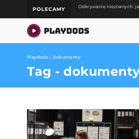
Odkrywanie nieznanych: ja
POLECAMY
Playdods
/
dokumenty
Tag - dokument