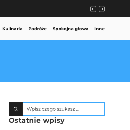
Zestawienie firm z
zakresu usług
Kulinaria
Podróże
Spokojna głowa
Inne
Ostatnie wpisy