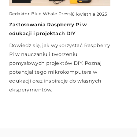
Redaktor Blue Whale Press
|
Redaktor Blue Whale Press
|
12 lutego 2024
15 sierpnia 2025
Redaktor Blue Whale Press
|
6 kwietnia 2025
Zrozumieć potrzeby organizmu: jak
Jak nowoczesne technologie
Zastosowania Raspberry Pi w
dobrze dobrać suplementy
telekomunikacyjne mogą
edukacji i projektach DIY
witaminowe
zrewolucjonizować oszczędności w
Dowiedz się, jak wykorzystać Raspberry
firmie
Dowiedz się, jakie witaminy są
Pi w nauczaniu i tworzeniu
niezbędne dla Twojego organizmu i jak
Poznaj, jak innowacje w
pomysłowych projektów DIY. Poznaj
prawidłowo dobrać suplementy, aby
telekomunikacji mogą znacząco
potencjał tego mikrokomputera w
wspomóc zdrowie i poprawić
zmniejszyć koszty operacyjne w firmie,
edukacji oraz inspiracje do własnych
samopoczucie.
zwiększając jednocześnie jej
eksperymentów.
efektywność i konkurencyjność na
rynku.