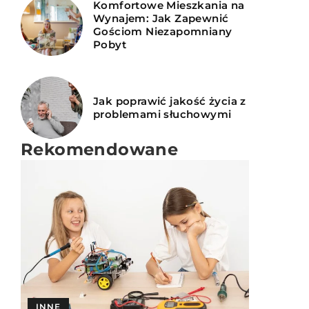
Komfortowe Mieszkania na
Wynajem: Jak Zapewnić
Gościom Niezapomniany
Pobyt
Jak poprawić jakość życia z
problemami słuchowymi
Rekomendowane
SPOKOJNA GŁOWA
INNE
INNE