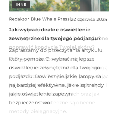
INNE
INNE
INNE
Redaktor Blue Whale Press
Redaktor Blue Whale Press
|
|
Redaktor Blue Whale Press
|
22 czerwca 2024
14 stycznia 2025
1 grudnia 2023
Jak wybrać idealne oświetlenie
Jakie są najnowsze trendy w
Jak prawidłowo segregować odpady
zewnętrzne dla twojego podjazdu?
medycynie estetycznej i jak mogą one
weterynaryjne – praktyczny
poprawić kondycję Twojej skóry?
przewodnik o opakowaniach i
Zapraszamy do przeczytania artykułu,
etykietach
który pomoże Ci wybrać najlepsze
Odkryj, jak nowoczesne zabiegi z
oświetlenie zewnętrzne dla twojego
dziedziny medycyny estetycznej mogą
Dowiedz się więcej o zasadach
podjazdu. Dowiesz się jakie lampy są
zrewitalizować Twoją skórę, poprawiając
prawidłowego segregowania odpadów
najbardziej efektywne, jakie są trendy i
jej elastyczność i blask. Dowiedz się o
weterynaryjnych, w tym o kluczowych
jakie oświetlenie zapewni
najnowszych technologiach oraz jak
zasadach dotyczących opakowań i
bezpieczeństwo.
bezpieczne i skuteczne są obecne
etykietowania.
metody pielęgnacyjne.