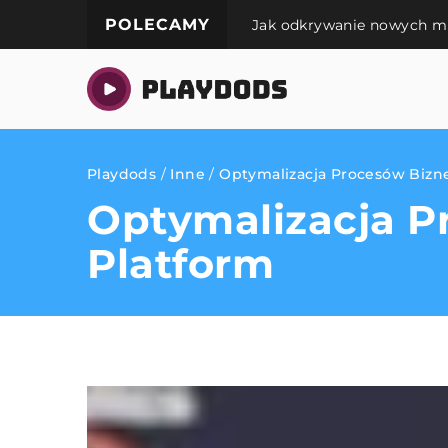
POLECAMY
Jak odkrywanie nowych mi
Playdods
/
Inne
/
Optymalizacja Procesów Bizn
Optymalizacja P
Platform