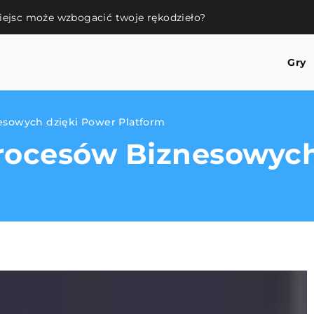
ejsc może wzbogacić twoje rękodzieło?
Gry
esowych dzięki Power Platform
rocesów Biznesowych