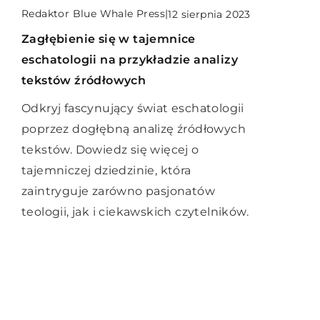
Redaktor Blue Whale Press
|
12 sierpnia 2023
Redaktor Blue Whale Press
|
5 maja 2026
SPOKOJNA GŁOWA
Zagłębienie się w tajemnice
Jakie składniki aktywne w kremach
Redaktor Blue Whale Press
|
11 kwietnia 2026
eschatologii na przykładzie analizy
przeciwzmarszczkowych są
Jak codzienne nawyki wpływają na
tekstów źródłowych
najbardziej skuteczne?
nasze samopoczucie psychiczne?
Odkryj fascynujący świat eschatologii
Odkryj, jakie składniki aktywne w
Odkryj, jak małe zmiany w codziennych
poprzez dogłębną analizę źródłowych
kremach przeciwzmarszczkowych
nawykach mogą przynieść znaczące
tekstów. Dowiedz się więcej o
mogą przynieść najlepsze rezultaty w
korzyści dla Twojego zdrowia
tajemniczej dziedzinie, która
walce z oznakami starzenia się skóry.
psychicznego i ogólnego
zaintryguje zarówno pasjonatów
Dowiedz się, na co zwrócić uwagę,
samopoczucia.
teologii, jak i ciekawskich czytelników.
wybierając kosmetyk do pielęgnacji
twarzy.