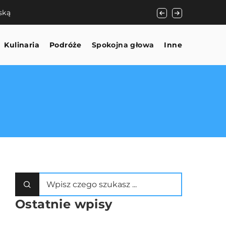
ską
Znajdowanie harmon
Kulinaria
Podróże
Spokojna głowa
Inne
Ostatnie wpisy