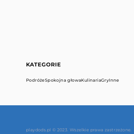
KATEGORIE
Podróże
Spokojna głowa
Kulinaria
Gry
Inne
playdods.pl © 2023. Wszelkie prawa zastrzeżone.