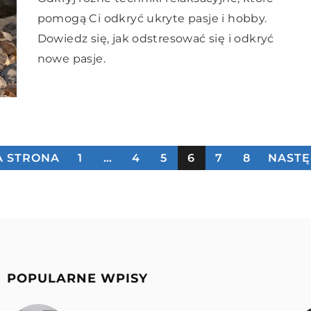
pomogą Ci odkryć ukryte pasje i hobby.
Dowiedz się, jak odstresować się i odkryć
nowe pasje.
A STRONA
1
…
4
5
6
7
8
NASTĘ
POPULARNE WPISY