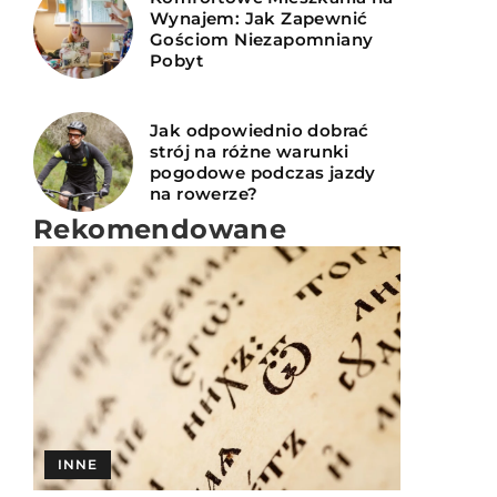
Wynajem: Jak Zapewnić
Gościom Niezapomniany
Pobyt
Jak odpowiednio dobrać
strój na różne warunki
pogodowe podczas jazdy
na rowerze?
Rekomendowane
INNE
INNE