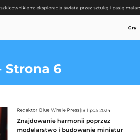
szkicownikiem: eksploracja świata przez sztukę i pasję malar
Gry
 Strona 6
Redaktor Blue Whale Press
|
18 lipca 2024
Znajdowanie harmonii poprzez
modelarstwo i budowanie miniatur