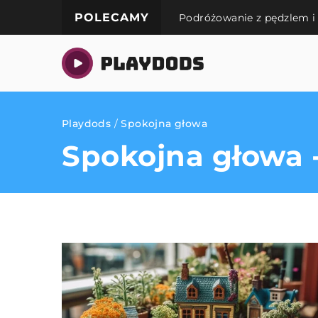
POLECAMY
Podróżowanie z pędzlem i 
Playdods
/
Spokojna głowa
Spokojna głowa -