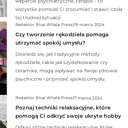
wsparcie psychiatryczne, terapie – to
wszystko pomoże Ci zrozumieć i stawić czoła
tej trudnej sytuacji.
Redaktor Blue Whale Press
|
19 marca 2024
Czy tworzenie rękodzieła pomaga
utrzymać spokój umysłu?
Dowiedz się, jak tradycyjne metody
rękodzieła, takie jak szydełkowanie czy
ceramika, mogą wpływać na Twoje zdrowie
psychiczne i przynosić spokój umysłu.
Redaktor Blue Whale Press
|
7 marca 2024
Poznaj techniki relaksacyjne, które
pomogą Ci odkryć swoje ukryte hobby
Odkryj różne techniki relaksacyjne, które