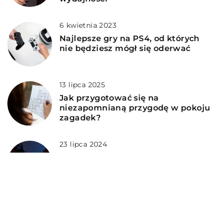
6 kwietnia 2023
Najlepsze gry na PS4, od których
nie będziesz mógł się oderwać
13 lipca 2025
Jak przygotować się na
niezapomnianą przygodę w pokoju
zagadek?
23 lipca 2024
Wykorzystanie dużych podkładek
do gier dla zwiększenia komfortu i
efektywności w grach
DODAJ KOMENTARZ