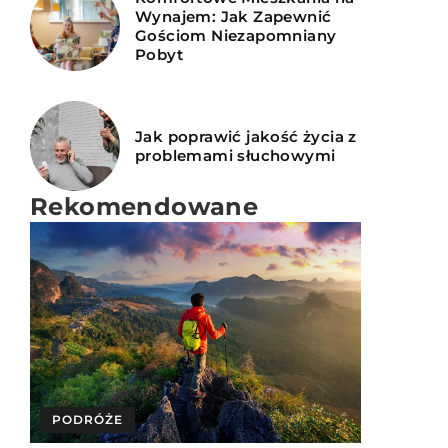
Wynajem: Jak Zapewnić
Gościom Niezapomniany
Pobyt
Jak poprawić jakość życia z
problemami słuchowymi
Rekomendowane
SPOKOJNA GŁOWA
INNE
PODRÓŻE