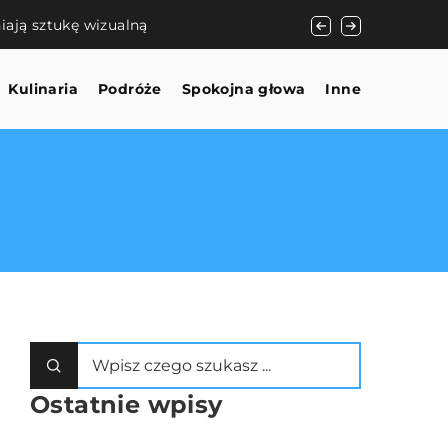
iają sztukę wizualną
Jak podróżowanie m
Kulinaria
Podróże
Spokojna głowa
Inne
Ostatnie wpisy