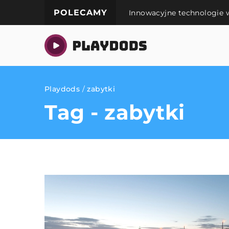
POLECAMY
Innowacyjne technologie w
Playdods
/
zabytki
Tag - zabytki