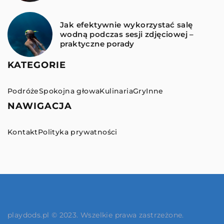
Jak efektywnie wykorzystać salę
wodną podczas sesji zdjęciowej –
praktyczne porady
KATEGORIE
Podróże
Spokojna głowa
Kulinaria
Gry
Inne
NAWIGACJA
Kontakt
Polityka prywatności
playdods.pl © 2023. Wszelkie prawa zastrzeżone.