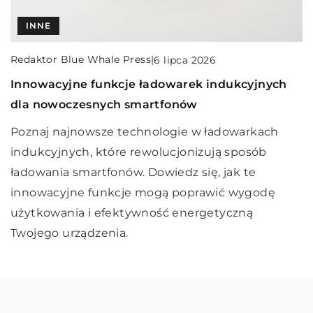
INNE
KULINARIA
INNE
Redaktor Blue Whale Press
|
Redaktor Blue Whale Press
|
8 lutego 2024
20 lutego 2025
Redaktor Blue Whale Press
|
6 lipca 2026
Zastosowanie przekaźników RM84/AZ743 w
Jak dieta ketogeniczna może wpłynąć na Twoje
Innowacyjne funkcje ładowarek indukcyjnych
nowoczesnej automatyce przemysłowej
samopoczucie?
dla nowoczesnych smartfonów
Odkryj jak przekaźniki RM84/AZ743 są
Dowiedz się, jak dieta ketogeniczna może
Poznaj najnowsze technologie w ładowarkach
wykorzystywane w nowoczesnej automatyce
poprawić Twoje samopoczucie, wpływając na
indukcyjnych, które rewolucjonizują sposób
przemysłowej, ich różnorodne zastosowania i jak
poziom energii i koncentrację. Odkryj korzyści
ładowania smartfonów. Dowiedz się, jak te
wpływają na poprawę wydajności i niezawodności
zdrowotne oraz potencjalne wyzwania związane z
innowacyjne funkcje mogą poprawić wygodę
systemów.
tym sposobem odżywiania.
użytkowania i efektywność energetyczną
Twojego urządzenia.