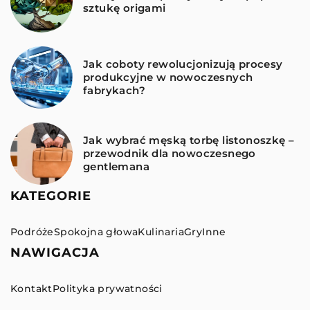
sztukę origami
Jak coboty rewolucjonizują procesy
produkcyjne w nowoczesnych
fabrykach?
Jak wybrać męską torbę listonoszkę –
przewodnik dla nowoczesnego
gentlemana
KATEGORIE
Podróże
Spokojna głowa
Kulinaria
Gry
Inne
NAWIGACJA
Kontakt
Polityka prywatności