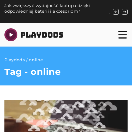
Jak zwiększyć wydajność laptopa dzięki
Jak wybra
odpowiedniej baterii i akcesoriom?
jachtoweg
żeglarzy
Playdods
/
online
Tag - online