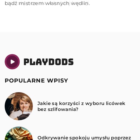
najbardziej efektywnych produktów stosowanych
czuć się pewnie w każdej kreacji.
bądź mistrzem własnych wędlin.
w walce z cukrzycą.
POPULARNE WPISY
Jakie są korzyści z wyboru licówek
bez szlifowania?
Odkrywanie spokoju umysłu poprzez