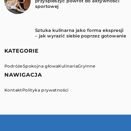
przyspieszyć powrót do aktywności
sportowej
Sztuka kulinarna jako forma ekspresji
– jak wyrazić siebie poprzez gotowanie
KATEGORIE
Podróże
Spokojna głowa
Kulinaria
Gry
Inne
NAWIGACJA
Kontakt
Polityka prywatności