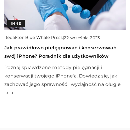
INNE
PODRÓŻE
INNE
Redaktor Blue Whale Press
|
Redaktor Blue Whale Press
Redaktor Blue Whale Press
|
|
22 września 2023
10 czerwca 2025
16 marca 2026
Jak prawidłowo pielęgnować i konserwować
„Odkrywanie pasji: jak podróże mogą
Korzyści z wyboru odnowionych smartfonów:
swój iPhone? Poradnik dla użytkowników
inspirować do nauki nowych umiejętności”
Ekologiczne i ekonomiczne podejście do
technologii
Poznaj sprawdzone metody pielęgnacji i
Odkryj, jak podróże mogą być źródłem inspiracji
konserwacji twojego iPhone'a. Dowiedz się, jak
do nauki nowych umiejętności. Poznaj sposoby, w
Odkryj, jak odnowione smartfony mogą
zachować jego sprawność i wydajność na długie
jakie odkrywanie świata może wpłynąć na rozwój
przyczynić się do ochrony środowiska i
lata.
osobisty i zdobywanie wiedzy.
jednocześnie pozwolić zaoszczędzić pieniądze.
Dowiedz się więcej o zrównoważonych
rozwiązaniach w technologii.