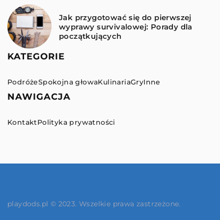
Jak przygotować się do pierwszej
wyprawy survivalowej: Porady dla
początkujących
KATEGORIE
Podróże
Spokojna głowa
Kulinaria
Gry
Inne
NAWIGACJA
Kontakt
Polityka prywatności
playdods.pl © 2023. Wszelkie prawa zastrzeżone.