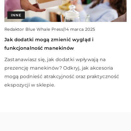
INNE
INNE
INNE
Redaktor Blue Whale Press
|
Redaktor Blue Whale Press
Redaktor Blue Whale Press
|
|
13 września 2023
14 marca 2025
13 listopada 2025
Jak wybrać idealny spektakl komediowy na
Jak dodatki mogą zmienić wygląd i
Jak wybrać idealny waporyzator przenośny dla
wieczór?
funkcjonalność manekinów
początkujących?
Odkryj sekrety wyboru idealnej komedii na
Zastanawiasz się, jak dodatki wpływają na
Dowiedz się, na co zwrócić uwagę przy wyborze
wieczór. Przeczytaj o czynnikach, które warto
prezencję manekinów? Odkryj, jak akcesoria
pierwszego waporyzatora przenośnego.
wziąć pod uwagę, aby gwarantować
mogą podnieść atrakcyjność oraz praktyczność
Wskazówki dla początkujących pomogą znaleźć
niezapomniane chwile pełne śmiechu.
ekspozycji w sklepie.
idealny model, uwzględniając różne potrzeby i
budżet.