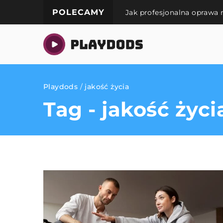
POLECAMY
Jak profesjonalna oprawa
Playdods
/
jakość życia
Tag - jakość życi