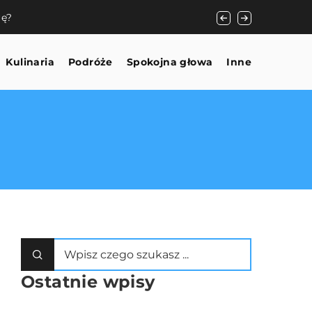
rę?
Jak minimalistyczna
Kulinaria
Podróże
Spokojna głowa
Inne
Ostatnie wpisy