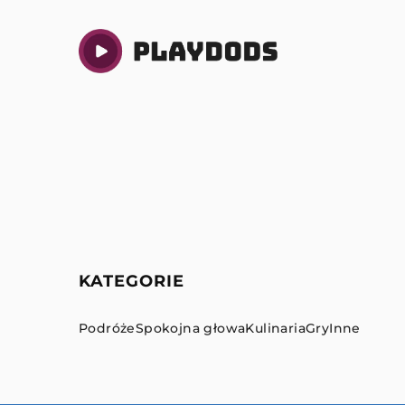
KATEGORIE
Podróże
Spokojna głowa
Kulinaria
Gry
Inne