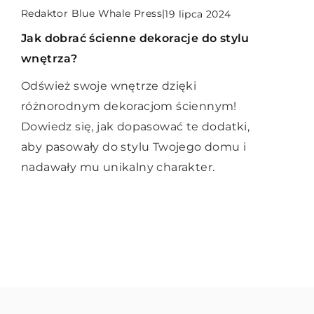
Redaktor Blue Whale Press
Redaktor Blue Whale Press
|
|
playdods
|
17 marca 2025
19 lipca 2024
6 kwietnia 2023
Kulinarne eksperymenty z domowym
Jak dobrać ścienne dekoracje do stylu
Najlepsze gry na PS4, od których nie
wędzeniem: odkryj nowe smaki i
wnętrza?
będziesz mógł się oderwać
aromaty
Odśwież swoje wnętrze dzięki
Szukasz gier na PlayStation 4? Te tytuły
Odkryj sekrety domowego wędzenia i
różnorodnym dekoracjom ściennym!
to już klasyka!
poznaj techniki, które pozwolą Ci
Dowiedz się, jak dopasować te dodatki,
stworzyć wyjątkowe smaki oraz
aby pasowały do stylu Twojego domu i
aromaty w Twojej kuchni. Dowiedz się,
nadawały mu unikalny charakter.
jak wybrać odpowiednie drewno i
przygotować ulubione potrawy do
wędzenia.