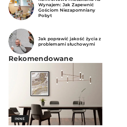
Wynajem: Jak Zapewnić
Gościom Niezapomniany
Pobyt
Jak poprawić jakość życia z
problemami słuchowymi
Rekomendowane
KULINARIA
INNE
GRY