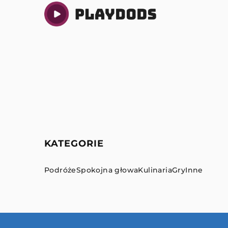
KATEGORIE
Podróże
Spokojna głowa
Kulinaria
Gry
Inne