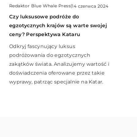
Redaktor Blue Whale Press
Redaktor Blue Whale Press
Redaktor Blue Whale Press
|
|
|
15 kwietnia 2025
14 czerwca 2024
14 czerwca 2024
Jakie składniki aktywne są kluczowe
Czy luksusowe podróże do
Znajdź wewnętrzny spokój dzięki
w pielęgnacji skóry dojrzałej?
egzotycznych krajów są warte swojej
malowaniu akwarelami
ceny? Perspektywa Kataru
Odkryj kluczowe składniki aktywne,
Odkryj jak technika malowania
które pomagają w pielęgnacji skóry
Odkryj fascynujący luksus
akwarelami może pomóc odnaleźć
dojrzałej. Dowiedz się, jak te wyjątkowe
podróżowania do egzotycznych
Twojemu umysłowi harmonię i
substancje mogą wpłynąć na poprawę
zakątków świata. Analizujemy wartość i
wewnętrzny spokój.
jędrności i elastyczności skóry oraz
doświadczenia oferowane przez takie
jakie korzyści przynoszą w codziennej
wyprawy, patrząc specjalnie na Katar.
pielęgnacji.