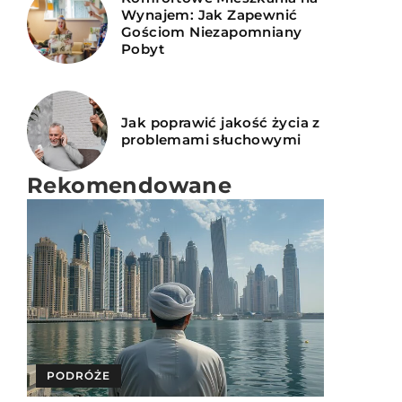
Wynajem: Jak Zapewnić
Gościom Niezapomniany
Pobyt
Jak poprawić jakość życia z
problemami słuchowymi
Rekomendowane
INNE
PODRÓŻE
SPOKOJNA GŁOWA