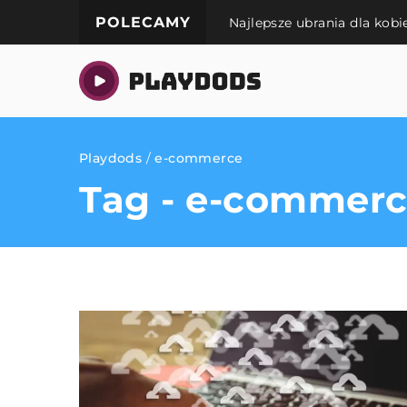
POLECAMY
Najlepsze ubrania dla kobi
Playdods
/
e-commerce
Tag - e-commer