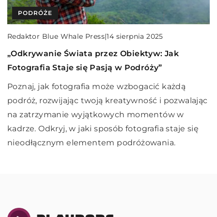
PODRÓŻE
INNE
Redaktor Blue Whale Press
|
2 lipca 2024
Wybieramy oświetlenie do domu: poradnik dla
Redaktor Blue Whale Press
|
14 sierpnia 2025
Redaktor Blue Whale Press
|
13 stycznia 2024
początkujących
„Odkrywanie Świata przez Obiektyw: Jak
Jak wybrać odpowiednie pomoce dla osób
Poradnik dla początkujących na temat wyboru
Fotografia Staje się Pasją w Podróży”
starszych i niepełnosprawnych – poradnik dla
najlepszego oświetlenia do domu. Dowiedz się,
opiekunów
Poznaj, jak fotografia może wzbogacić każdą
jakie rodzaje oświetlenia są dostępne, jak
podróż, rozwijając twoją kreatywność i pozwalając
Poznaj kluczowe kryteria wyboru pomocy dla
dopasować je do wnętrza i jakie są najważniejsze
na zatrzymanie wyjątkowych momentów w
seniorów i osób niepełnosprawnych, aby ułatwić
kwestie do uwzględnienia.
kadrze. Odkryj, w jaki sposób fotografia staje się
codzienną opiekę i poprawić jakość ich życia.
nieodłącznym elementem podróżowania.