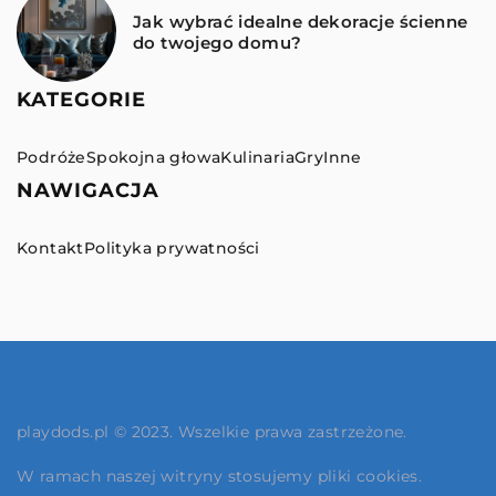
Jak wybrać idealne dekoracje ścienne
do twojego domu?
KATEGORIE
Podróże
Spokojna głowa
Kulinaria
Gry
Inne
NAWIGACJA
Kontakt
Polityka prywatności
playdods.pl © 2023. Wszelkie prawa zastrzeżone.
W ramach naszej witryny stosujemy pliki cookies.