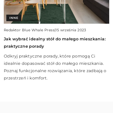
GRY
INNE
INNE
Redaktor Blue Whale Press
|
25 maja 2023
Krążki do gry w shuffleboard – niezbędne
Redaktor Blue Whale Press
Redaktor Blue Whale Press
|
|
15 września 2023
18 stycznia 2024
narzędzia do świetnej zabawy
Jak wybrać idealny stół do małego mieszkania:
Jak wybrać odpowiedni przewód do transmisji
Krążki do shuffleboard - kluczowy element gry,
praktyczne porady
danych w zastosowaniach domowych i
który zapewni Ci precyzję i radość podczas
biznesowych?
Odkryj praktyczne porady, które pomogą Ci
rozgrywki. Odkryj świat shuffleboard i zdobądź
idealnie dopasować stół do małego mieszkania.
Dowiedz się, jak wybrać optymalny przewód do
najlepsze krążki już dziś!
Poznaj funkcjonalne rozwiązania, które zadbają o
transmisji danych dla Twojego domu czy firmy.
przestrzeń i komfort.
Poznaj specyfikacje, rodzaje i czynniki, które
wpływają na decyzję.