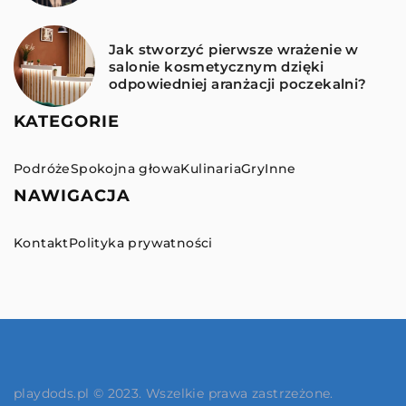
Jak stworzyć pierwsze wrażenie w
salonie kosmetycznym dzięki
odpowiedniej aranżacji poczekalni?
KATEGORIE
Podróże
Spokojna głowa
Kulinaria
Gry
Inne
NAWIGACJA
Kontakt
Polityka prywatności
playdods.pl © 2023. Wszelkie prawa zastrzeżone.