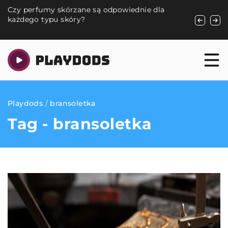
Czy perfumy skórzane są odpowiednie dla
Jak wybrać
h
każdego typu skóry?
psa – prz
Playdods
/
bransoletka
Tag - bransoletka